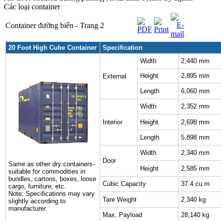
Các loại container
Container đường biển - Trang 2
20 Foot High Cube Container
Specification
Width
2,440 mm
Height
2,895 mm
External
Length
6,060 mm
Width
2,352 mm
Interior
Height
2,698 mm
Length
5,898 mm
Width
2,340 mm
Door
Same as other dry containers-
Height
2,585 mm
suitable for commodities in
bundles, cartons, boxes, loose
Cubic Capacity
37.4 cu m
cargo, furniture, etc.
Note: Specifications may vary
Tare Weight
2,340 kg
slightly according to
manufacturer.
Max. Payload
28,140 kg