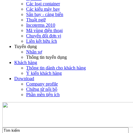
Các loại container
Các kiểu máy bay
Sân bay - cảng biển
Thuật ngữ
Incoterms 2010
Mã vùng điện thoại
Chuyển đổi đơn vị
Liên kết hữu ích
Tuyển dụng
Nhân sự
Thông tin tuyển dụng
Khách hàng
Thông tin dành cho khách hàng
Ý kiến khách hàng
Download
Company profile
Chứng từ nội bộ
Phần mền tiện ích