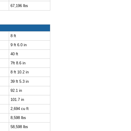
67,196 lbs
8 ft
9 ft 6.0 in
40 ft
7ft 8.6 in
8 ft 10.2 in
39 ft 5.3 in
92.1 in
101.7 in
2,694 cu ft
8,598 lbs
58,598 lbs