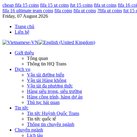
cheap fifa 15 coins
fifa 15 ut coins
fut 15 coins
fifa ut coins
fifa 16 co
fifa 16 ultimate team coins
fifa coins
fifa ut coins
?fifa ut coins
fut 15 
Friday, 07 August 2026
Trang chủ
Liên hệ
Giới thiệu
Tổng quan
Thông tin HQ Trans
Dịch vụ
Vận tải đường biển
Vận tải Hàng không
Vận tải đa phương thức
Hàng siêu trọng, siêu trường
Hàng công trình, hàng dự án
Thủ tục hải quan
Tin tức
Tin tức Huỳnh Quốc Trans
Tin tức quốc tế
Thông tin chuyên ngành
Chuyên ngành
Lịch tàu