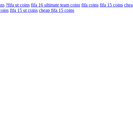
ins
?fifa ut coins
fifa 16 ultimate team coins
fifa coins
fifa 15 coins
chea
coins
fifa 15 ut coins
cheap fifa 15 coins