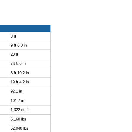
8 ft
9 ft 6.0 in
20 ft
7ft 8.6 in
8 ft 10.2 in
19 ft 4.2 in
92.1 in
101.7 in
1,322 cu ft
5,160 lbs
62,040 lbs