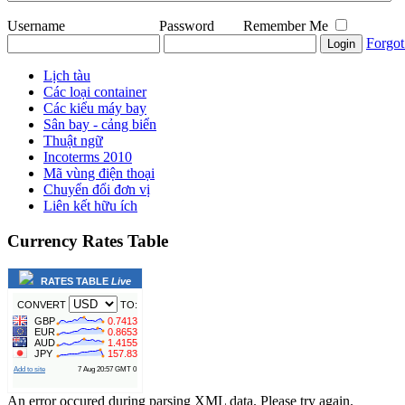
Username
Password
Remember Me
Forgot
Lịch tàu
Các loại container
Các kiểu máy bay
Sân bay - cảng biển
Thuật ngữ
Incoterms 2010
Mã vùng điện thoại
Chuyển đổi đơn vị
Liên kết hữu ích
Currency
Rates Table
RATES
TABLE
Live
An error occured during parsing XML data. Please try again.