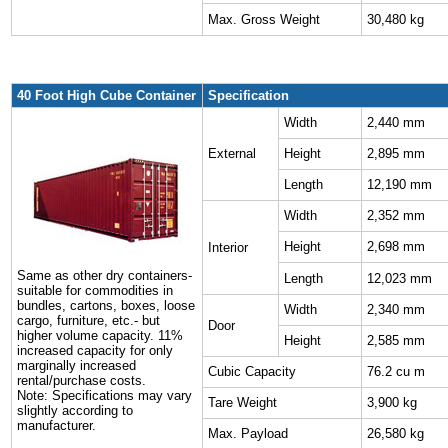
Max. Gross Weight
30,480 kg
40 Foot High Cube Container
Specification
Width
2,440 mm
External
Height
2,895 mm
Length
12,190 mm
Width
2,352 mm
Height
2,698 mm
Interior
Same as other dry containers-
Length
12,023 mm
suitable for commodities in
bundles, cartons, boxes, loose
Width
2,340 mm
cargo, furniture, etc.- but
Door
higher volume capacity. 11%
Height
2,585 mm
increased capacity for only
marginally increased
Cubic Capacity
76.2 cu m
rental/purchase costs.
Note: Specifications may vary
Tare Weight
3,900 kg
slightly according to
manufacturer.
Max. Payload
26,580 kg